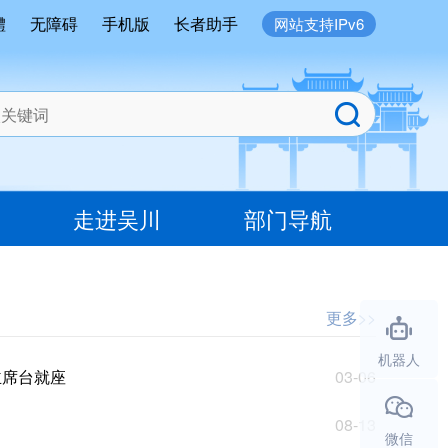
體
无障碍
手机版
长者助手
网站支持IPv6
走进吴川
部门导航
更多>>
机器人
主席台就座
03-06
08-13
微信