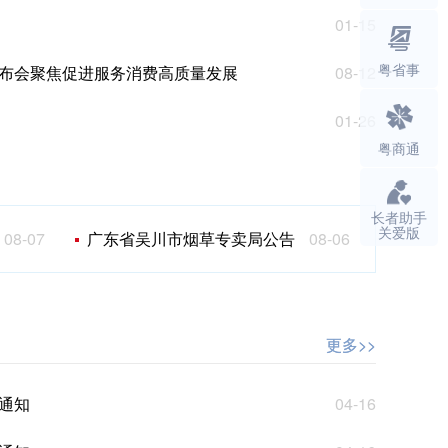
01-15
粤省事
布会聚焦促进服务消费高质量发展
08-12
01-26
粤商通
长者助手
关爱版
8-07
广东省吴川市烟草专卖局公告
08-06
办公搬迁
更多>>
更多>>
通知
04-16