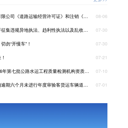
《道路运输经营许可证》和注销《道路运输证》的通告
08-06
趋利性执法以及乱收费、乱罚款、乱检查、乱查封等突出问题线索的公告
07-30
切勿“开慢车”！
07-30
坐！
07-21
批公路水运工程质量检测机构资质审批技术评审专家意见的公示
07-10
六个月未进行年度审验客货运车辆道路运输证的公告
07-01