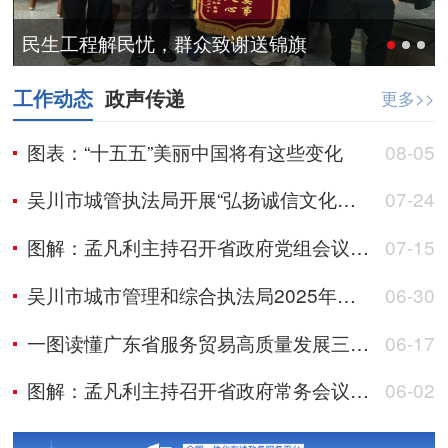
民生工程解民忧，群众致谢送锦旗
工作动态
政声传递
更多>>
图表：“十五五”美丽中国将有这些变化
08-05
吴川市城管执法局开展“弘扬诚信文化，筑牢信用根基”的主题宣传活动
07-24
图解：孟凡利主持召开省政府党组会议、常务会议 深入开展树立和践行正确政绩观学习教育 研究推动传统制造业优化升级、服务业扩能提质、人工智能加快应用等工作
07-15
吴川市城市管理和综合执法局2025年部门整体支出绩效自评报告
06-30
一图读懂广东省服务贸易高质量发展三年行动计划（2026—2028年）
06-17
图解：孟凡利主持召开省政府常务会议强调 以更大力度更实举措全力做好上半年经济工作
06-02