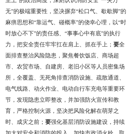
至上”的政治高度，深刻认识消防安全“一失万
无”的极端重要性，坚决摒弃“松口气、歇歇脚”的
麻痹思想和“靠运气、碰概率”的侥幸心理，以“时
时放心不下”的责任感、“事事心中有底”的执行
力，把安全责任牢牢扛在肩上、抓在手上；
要
全
面排查整治风险隐患，聚焦餐饮饭店、商场超
市、农贸市场、自建房、老旧小区等人员密集场
所，全覆盖、无死角排查消防设施、疏散通道、
电气线路、动火作业、电动自行车充电等重要环
节，发现隐患立即整改，并加强防火宣传和教
育，严格控制火源，坚决把风险化解在萌芽之
时、成灾之前；
要
强化基层消防设施建设，持续
加大对安全和消防的投入，加快市政消火栓、取