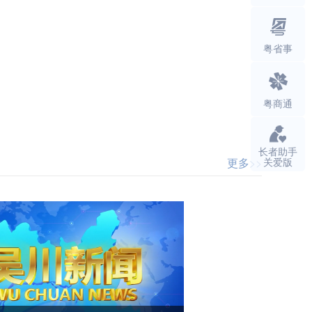
粤省事
（扩大）会议
市委召开十四
粤商通
长者助手
更多>>
关爱版