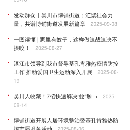
发动群众丨吴川市博铺街道：汇聚社会力
量，共谱博铺街道发展新篇章
2025-09-08
一图读懂 | 家里有蚊子，这样做速战速决不
挨咬！
2025-08-27
湛江市领导到我市督导基孔肯雅热疫情防控
工作 推动爱国卫生运动深入开展
2025-08-
19
吴川人收藏！7招快速解决“蚊”题→
2025-
08-14
博铺街道开展人居环境整治暨基孔肯雅热防
控志愿服务活动
2025-08-06