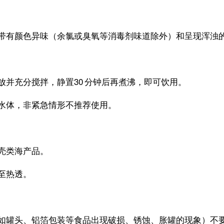
带有颜色异味
（余氯或臭氧等消毒剂味道除外）
和呈现浑浊
并充分搅拌，静置30 分钟后再煮沸，即可饮用。
水体，非紧急情形不推荐使用。
壳类海产品。
至热透。
如罐头、铝箔包装等食品出现破损、锈蚀、胀罐的现象）
不