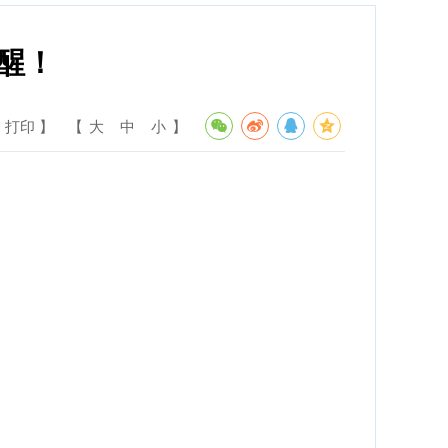
醒！
 打印 】
【
大
中
小
】