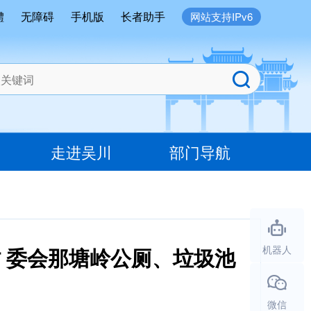
體
无障碍
手机版
长者助手
网站支持IPv6
走进吴川
部门导航
村 委会那塘岭公厕、垃圾池
机器人
微信