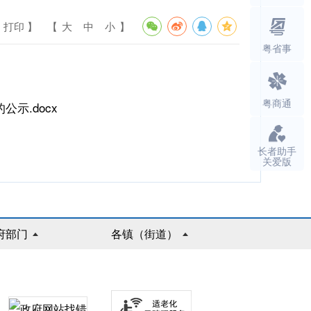
 打印 】
【
大
中
小
】
粤省事
粤商通
示.docx
长者助手
关爱版
府部门
各镇（街道）