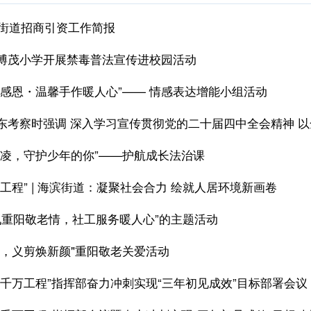
滨街道招商引资工作简报
博茂小学开展禁毒普法宣传进校园活动
寄感恩・温馨手作暖人心”—— 情感表达增能小组活动
欺凌，守护少年的你”——护航成长法治课
工程” | 海滨街道：凝聚社会合力 绘就人居环境新画卷
九九重阳敬老情，社工服务暖人心”的主题活动
康，义剪焕新颜"重阳敬老关爱活动
百千万工程”指挥部奋力冲刺实现“三年初见成效”目标部署会议