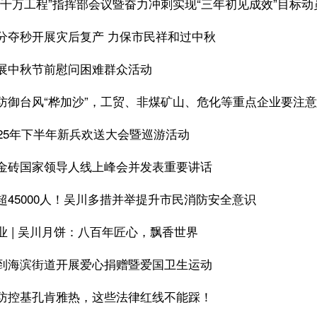
百千万工程”指挥部会议暨奋力冲刺实现“三年初见成效”目标动
分夺秒开展灾后复产 力保市民祥和过中秋
展中秋节前慰问困难群众活动
防御台风“桦加沙”，工贸、非煤矿山、危化等重点企业要注
025年下半年新兵欢送大会暨巡游活动
金砖国家领导人线上峰会并发表重要讲话
超45000人！吴川多措并举提升市民消防安全意识
业 | 吴川月饼：八百年匠心，飘香世界
到海滨街道开展爱心捐赠暨爱国卫生运动
防控基孔肯雅热，这些法律红线不能踩！