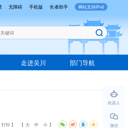
體
无障碍
手机版
长者助手
网站支持IPv6
走进吴川
部门导航
机器人
 打印 】
【
大
中
小
】
微信