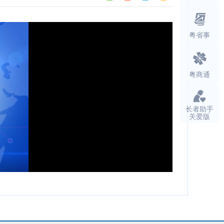
粤省事
粤商通
长者助手
关爱版