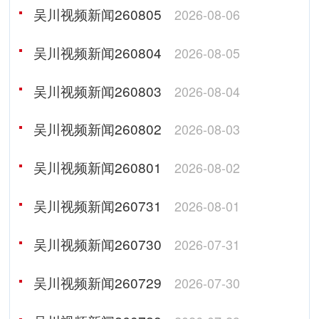
吴川视频新闻260805
2026-08-06
吴川视频新闻260804
2026-08-05
吴川视频新闻260803
2026-08-04
吴川视频新闻260802
2026-08-03
吴川视频新闻260801
2026-08-02
吴川视频新闻260731
2026-08-01
吴川视频新闻260730
2026-07-31
吴川视频新闻260729
2026-07-30