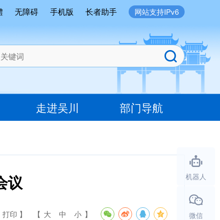
體
无障碍
手机版
长者助手
网站支持IPv6
走进吴川
部门导航
会议
机器人
 打印 】
【
大
中
小
】
微信