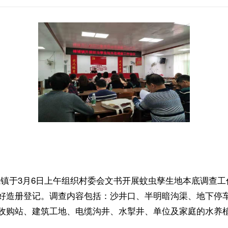
于3月6日上午组织村委会文书开展蚊虫孳生地本底调查工
好造册登记。调查内容包括：沙井口、半明暗沟渠、地下停
购站、建筑工地、电缆沟井、水掣井、单位及家庭的水养植物