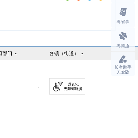
粤省事
粤商通
府部门
各镇（街道）
长者助手
关爱版