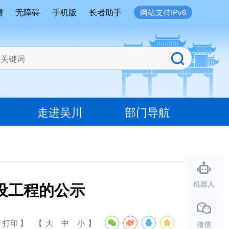
體
无障碍
手机版
长者助手
网站支持IPv6
走进吴川
部门导航
设工程的公示
机器人
 打印 】
【
大
中
小
】
微信