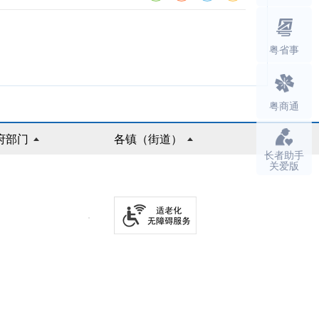
粤省事
粤商通
府部门
各镇（街道）
长者助手
关爱版