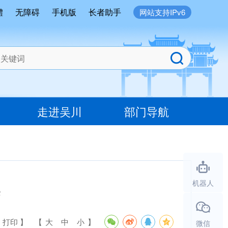
體
无障碍
手机版
长者助手
网站支持IPv6
走进吴川
部门导航
案
机器人
 打印 】
【
大
中
小
】
微信