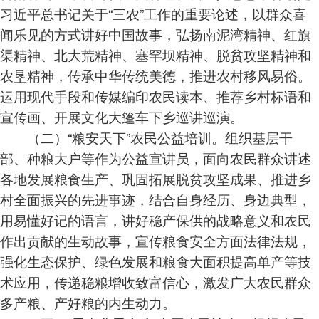
习近平总书记关于“三农”工作的重要论述，以群众喜
闻乐见的方式讲好中国故事，弘扬南泥湾精神、红旗
渠精神、北大荒精神、塞罕坝精神、脱贫攻坚精神和
农垦精神，传承中华传统美德，推进农村移风易俗。
运用现代手段和传媒编印农民读本、推荐乡村标语和
宣传画、开展文化大篷车下乡巡讲巡演。
（二）“粮安天下”农民公益培训。组织基层干
部、种粮大户等作为公益宣讲员，面向农民群众讲述
各地发展粮食生产、巩固拓展脱贫攻坚成果、推进乡
村全面振兴的先进事迹，结合自身经历、身边典型，
用易懂好记的语言，讲好稳产保供的战略意义和农民
作出贡献的生动故事，宣传粮食安全方面法律法规，
强化生态保护、绿色发展和粮食大面积提高单产等技
术应用，传递稳粮增收致富信心，激发广大农民群众
多产粮、产好粮的内生动力。