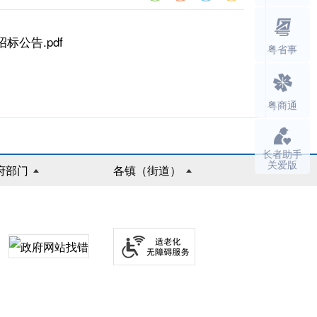
公告.pdf
粤省事
粤商通
长者助手
关爱版
府部门
各镇（街道）