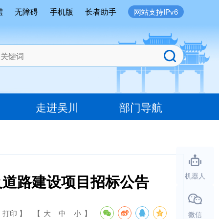
體
无障碍
手机版
长者助手
网站支持IPv6
走进吴川
部门导航
及道路建设项目招标公告
机器人
 打印 】
【
大
中
小
】
微信