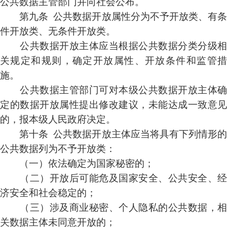
公共数据主管部门并向社会公布。
第九条 公共数据开放属性分为不予开放类、有条
件开放类、无条件开放类。
公共数据开放主体应当根据公共数据分类分级相
关规定和规则，确定开放属性、开放条件和监管措
施。
公共数据主管部门可对本级公共数据开放主体确
定的数据开放属性提出修改建议，未能达成一致意见
的，报本级人民政府决定。
第十条 公共数据开放主体应当将具有下列情形的
公共数据列为不予开放类：
（一）依法确定为国家秘密的；
（二）开放后可能危及国家安全、公共安全、经
济安全和社会稳定的；
（三）涉及商业秘密、个人隐私的公共数据，相
关数据主体未同意开放的；