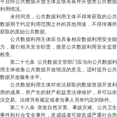
平台向公共数据开放主体反馈有条件开放类公共数据
利用情况。
未经同意，公共数据利用主体不得将获取的公共
数据用于约定利用范围之外的其他用途，不得传播所
获取的原始公共数据。
公共数据利用主体应当具备相应数据利用安全能
力，履行相关安全职责，接受公共数据利用安全监督
检查。
第二十七条 公共数据主管部门应当向公共数据利
用主体收集公共数据开放情况的意见，适时提升公共
数据开放服务水平。
公共数据利用主体对依法获取的数据资源开发利
用的成果，所产生的财产权益受法律保护，并可以依
法交易。法律另有规定或者当事人另有约定的除外。
第二十八条 突发自然灾害、事故灾难、公共卫生
事件和社会安全事件，造成或者可能造成严重社会危