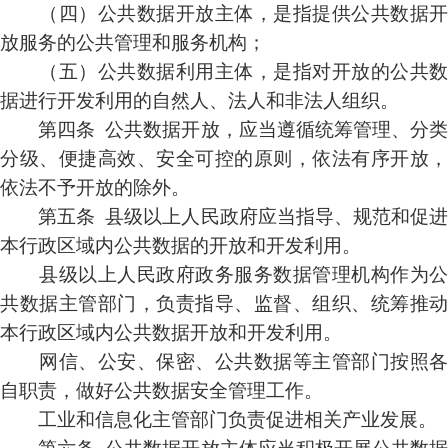
（四）公共数据开放主体，是指提供公共数据开
放服务的公共管理和服务机构；
（五）公共数据利用主体，是指对开放的公共数
据进行开发利用的自然人、法人和非法人组织。
第四条 公共数据开放，应当遵循统筹管理、分类
分级、便捷高效、安全可控的原则，依法有序开放，
依法不予开放的除外。
第五条 县级以上人民政府应当指导、规范和促进
本行政区域内公共数据的开放和开发利用。
县级以上人民政府政务服务数据管理机构作为公
共数据主管部门，负责指导、监督、组织、统筹推动
本行政区域内公共数据开放和开发利用。
网信、公安、保密、公共数据等主管部门按照各
自职责，做好公共数据安全管理工作。
工业和信息化主管部门负责促进相关产业发展。
第六条 公共数据开放主体应当积极开展公共数据