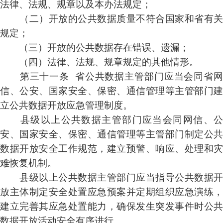
法律、法规、规章以及本办法规定；
（二）开放的公共数据质量不符合国家和省有关
规定；
（三）开放的公共数据存在错误、遗漏；
（四）法律、法规、规章规定的其他情形。
第三十一条 省公共数据主管部门应当会同省网
信、公安、国家安全、保密、通信管理等主管部门建
立公共数据开放应急管理制度。
县级以上公共数据主管部门应当会同网信、公
安、国家安全、保密、通信管理等主管部门制定公共
数据开放安全工作规范，建立预警、响应、处理和灾
难恢复机制。
县级以上公共数据主管部门应当指导公共数据开
放主体制定安全处置应急预案并定期组织应急演练，
建立完善其应急处置能力，确保发生突发事件时公共
数据开放活动安全有序进行。