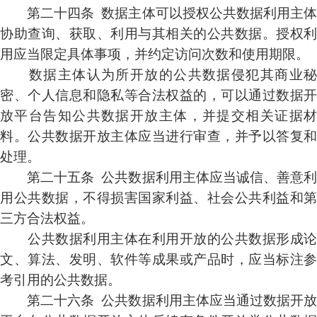
第二十四条 数据主体可以授权公共数据利用主体
协助查询、获取、利用与其相关的公共数据。授权利
用应当限定具体事项，并约定访问次数和使用期限。
数据主体认为所开放的公共数据侵犯其商业秘
密、个人信息和隐私等合法权益的，可以通过数据开
放平台告知公共数据开放主体，并提交相关证据材
料。公共数据开放主体应当进行审查，并予以答复和
处理。
第二十五条 公共数据利用主体应当诚信、善意利
用公共数据，不得损害国家利益、社会公共利益和第
三方合法权益。
公共数据利用主体在利用开放的公共数据形成论
文、算法、发明、软件等成果或产品时，应当标注参
考引用的公共数据。
第二十六条 公共数据利用主体应当通过数据开放