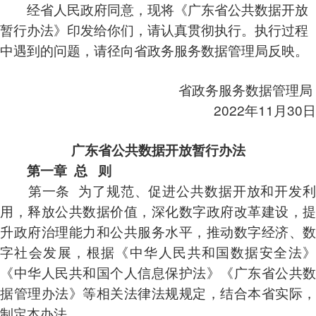
经省人民政府同意，现将《广东省公共数据开放
暂行办法》印发给你们，请认真贯彻执行。执行过程
中遇到的问题，请径向省政务服务数据管理局反映。
省政务服务数据管理局
2022年11月30日
广东省公共数据开放暂行办法
第一章 总 则
第一条 为了规范、促进公共数据开放和开发利
用，释放公共数据价值，深化数字政府改革建设，提
升政府治理能力和公共服务水平，推动数字经济、数
字社会发展，根据《中华人民共和国数据安全法》
《中华人民共和国个人信息保护法》《广东省公共数
据管理办法》等相关法律法规规定，结合本省实际，
制定本办法。