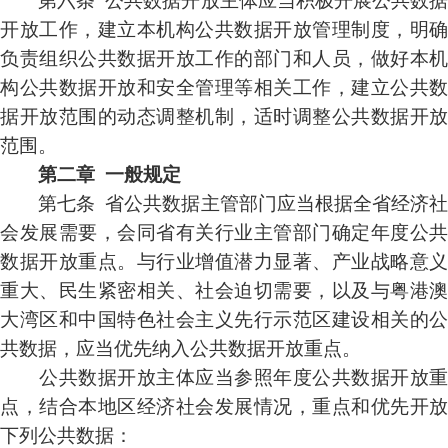
开放工作，建立本机构公共数据开放管理制度，明确
负责组织公共数据开放工作的部门和人员，做好本机
构公共数据开放和安全管理等相关工作，建立公共数
据开放范围的动态调整机制，适时调整公共数据开放
范围。
第二章 一般规定
第七条 省公共数据主管部门应当根据全省经济社
会发展需要，会同省有关行业主管部门确定年度公共
数据开放重点。与行业增值潜力显著、产业战略意义
重大、民生紧密相关、社会迫切需要，以及与粤港澳
大湾区和中国特色社会主义先行示范区建设相关的公
共数据，应当优先纳入公共数据开放重点。
公共数据开放主体应当参照年度公共数据开放重
点，结合本地区经济社会发展情况，重点和优先开放
下列公共数据：