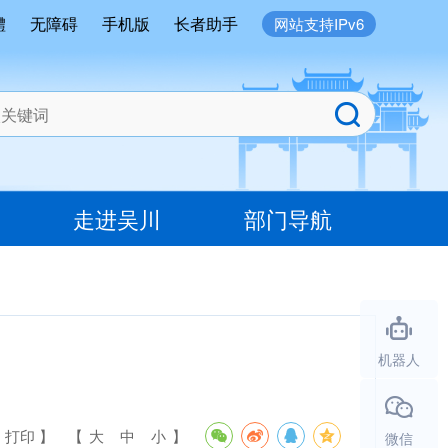
體
无障碍
手机版
长者助手
网站支持IPv6
走进吴川
部门导航
机器人
 打印 】
【
大
中
小
】
微信