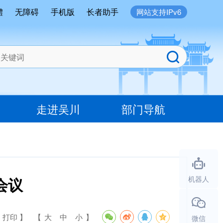
體
无障碍
手机版
长者助手
网站支持IPv6
走进吴川
部门导航
会议
机器人
 打印 】
【
大
中
小
】
微信