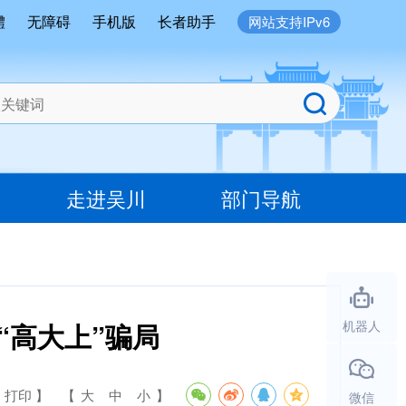
體
无障碍
手机版
长者助手
网站支持IPv6
走进吴川
部门导航
“高大上”骗局
机器人
 打印 】
【
大
中
小
】
微信