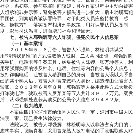
社会，系初犯，参与犯罪时间较短，且在作案过程中主动向被害
人坦承犯罪并示警，避免被害人损失进一步扩大，后主动脱离犯
罪团伙，到案后真诚认罪悔罪，对于此类人员应坚持教育、感
化、挽救方针，落实宽严相济刑事政策，用好认罪认罚从宽制
度，彰显司法温度，进而增加社会和谐因素。
七、被告人邓强辉等六人诈骗、侵犯公民个人信息案
（一）基本案情
２０１８年５、６月份，被告人邓强辉、林松明共谋采
用“猜猜我是谁”的方式骗取他人钱财。二人共同出资，邓强辉购
买手机、电话卡等作案工具，纠集被告人陈锣、张万坤等人，利
用邓强辉购买的涉及姓名、电话、住址等内容的公民个人信息，
拨打诈骗电话，让被害人猜测自己的身份，当被害人误以为系自
己的某个熟人后，被告人即冒充该熟人身份，编造理由让被害人
转账。２０１８年６月至８月，邓强辉等人采用此种方式大量拨
打诈骗电话，骗取被害人罗某某等五人共计３９．２万元。案发
后，从邓强辉处查获其购买的公民个人信息３９４８２条。
（二）裁判结果
本案由四川省泸州市纳溪区人民法院一审，泸州市中级人民
法院二审。现已发生法律效力。
法院认为，被告人邓强辉、林松明等人以非法占有为目的，
虚构事实，隐瞒真相，采用冒充熟人拨打电话的手段骗取他人财