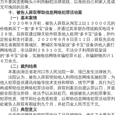
万不要因贪图蝇头小利而触犯法律底线，以免给自己和家人造成
无可挽回的后果。
十、被告人薛双帮助信息网络犯罪活动案
（一）基本案情
２０２０年９月初，被告人薛双从淘宝上以１３０００元的
价格购买了一套“多卡宝”设备，并通过其亲朋办理或购买电话卡
２６张。后薛双通过聊天软件联系他人租用“多卡宝”设备，并约
定租金和支付渠道。２０２０年９月８日至１１日，薛双先后在
湖北省襄阳市襄城区、樊城区等地架设“多卡宝”设备供他人拨打
网络电话，非法获利２８３１０元。不法分子利用薛双架设
的“多卡宝”设备，实施电信网络诈骗犯罪６起，诈骗财物共计１
６万余元。
（二）裁判结果
本案由湖北省老河口市人民法院一审。现已发生法律效力。
法院认为，被告人薛双明知他人利用信息网络实施犯罪，为
他人犯罪提供通讯传输等技术支持和帮助，情节严重，其行为已
构成帮助信息网络犯罪活动罪。薛双到案后自愿认罪认罚，并退
赔全部违法所得，依法予以从轻处罚。根据被告人的犯罪事实、
犯罪性质、情节和社会危害程度，以帮助信息网络犯罪活动罪判
处被告人薛双有期徒刑九个月，并处罚金人民币五千元。
（三）典型意义
由于电信网络诈骗犯罪的分工日益精细化，催生了大量为不