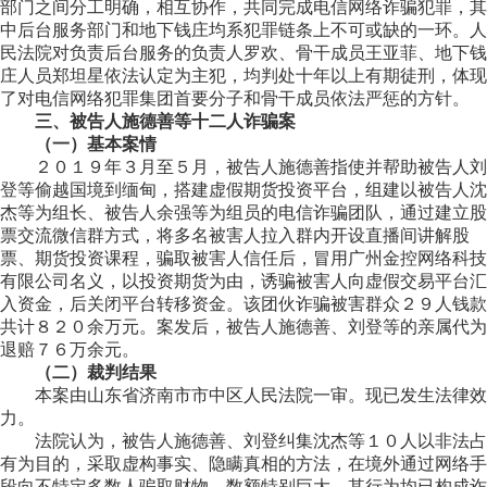
部门之间分工明确，相互协作，共同完成电信网络诈骗犯罪，其
中后台服务部门和地下钱庄均系犯罪链条上不可或缺的一环。人
民法院对负责后台服务的负责人罗欢、骨干成员王亚菲、地下钱
庄人员郑坦星依法认定为主犯，均判处十年以上有期徒刑，体现
了对电信网络犯罪集团首要分子和骨干成员依法严惩的方针。
三、被告人施德善等十二人诈骗案
（一）基本案情
２０１９年３月至５月，被告人施德善指使并帮助被告人刘
登等偷越国境到缅甸，搭建虚假期货投资平台，组建以被告人沈
杰等为组长、被告人余强等为组员的电信诈骗团队，通过建立股
票交流微信群方式，将多名被害人拉入群内开设直播间讲解股
票、期货投资课程，骗取被害人信任后，冒用广州金控网络科技
有限公司名义，以投资期货为由，诱骗被害人向虚假交易平台汇
入资金，后关闭平台转移资金。该团伙诈骗被害群众２９人钱款
共计８２０余万元。案发后，被告人施德善、刘登等的亲属代为
退赔７６万余元。
（二）裁判结果
本案由山东省济南市市中区人民法院一审。现已发生法律效
力。
法院认为，被告人施德善、刘登纠集沈杰等１０人以非法占
有为目的，采取虚构事实、隐瞒真相的方法，在境外通过网络手
段向不特定多数人骗取财物，数额特别巨大，其行为均已构成诈