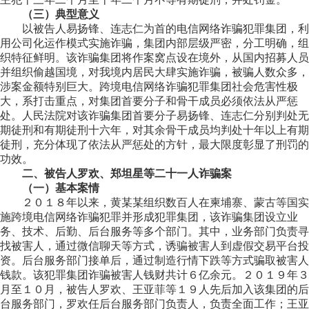
（三）典型意义
以被告人易扬锋、连志仁为首的电信网络诈骗犯罪集团，利
用公司化运作模式实施诈骗，集团内部层级严密，分工明确，组
织特征鲜明。该诈骗集团将作案窝点设在境外，从国内招募人员
并组织偷越国境，对我境内居民大肆实施诈骗，被骗人数众多，
涉案金额特别巨大。跨境电信网络诈骗犯罪集团社会危害性极
大，系打击重点，对集团首要分子和骨干成员必须依法从严惩
处。人民法院对该诈骗集团首要分子易扬锋、连志仁分别判处无
期徒刑和有期徒刑十六年，对其余骨干成员均判处十年以上有期
徒刑，充分体现了依法从严惩处的方针，最大限度彰显了刑罚的
功效。
二、被告人罗欢、郑坦星等二十一人诈骗案
（一）基本案情
２０１８年以来，黄某某组织数百人在柬埔寨、蒙古等国实
施跨境电信网络诈骗犯罪并形成犯罪集团，该诈骗集团设立业
务、技术、后勤、后台服务等多个部门。其中，业务部门负责寻
找被害人，通过微信聊天等方式，诱骗被害人到虚假交易平台投
资。后台服务部门接单后，通过制造行情下跌等方式骗取被害人
钱款。该犯罪集团诈骗被害人钱财共计６亿余元。２０１９年３
月至１０月，被告人罗欢、王亚菲等１９人先后加入该集团的后
台服务部门，罗欢任后台服务部门负责人，负责全面工作；王亚