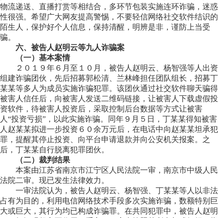
物流递送、直播打赏等相结合，多环节包装实施连环诈骗，迷惑
性很强。希望广大网友提高警惕，不要轻信网络社交软件结识的
陌生人，保护好个人信息，保持清醒，明辨是非，谨防上当受
骗。
六、被告人赵明云等九人诈骗案
（一）基本案情
２０１９年６月至１０月，被告人赵明云、杨智强等人出资
组建诈骗团伙，先后招募郭松清、兰林峰担任团队组长，招募丁
某某等多人为成员实施诈骗犯罪。该团伙通过社交软件聊天骗得
被害人信任后，向被害人发送二维码链接，让被害人下载虚假投
资软件，待被害人投资后，采取控制后台数据等方式让被害
人“投资亏损”，以此实施诈骗。同年９月５日，丁某某得知被害
人赵某某拟进一步投资６０余万元后，在电话中向赵某某坦承犯
罪，提醒其停止投资、向平台申请退款并向公安机关报案。之
后，丁某某自行脱离犯罪团伙。
（二）裁判结果
本案由江苏省南京市江宁区人民法院一审，南京市中级人民
法院二审。现已发生法律效力。
一审法院认为，被告人赵明云、杨智强、丁某某等人以非法
占有为目的，利用电信网络技术手段多次实施诈骗，数额特别巨
大或巨大，其行为均已构成诈骗罪。在共同犯罪中，被告人赵明