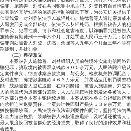
骗罪。施德善、刘登在共同犯罪中系主犯。刘登具有自首情节并
如实供述其所知晓的施德善控制的赃款下落，为公安机关提供了
侦查线索，对刘登依法予以减轻处罚。施德善等人通过亲属或本
人退缴部分或全部赃款，依法予以从轻处罚。根据各被告人的犯
罪事实、犯罪性质、情节和社会危害程度，以诈骗罪判处被告人
施德善有期徒刑十一年六个月，并处罚金人民币三十万元；以诈
骗罪判处被告人刘登、沈杰、余强等人九年六个月至三年不等有
期徒刑，并处罚金。
（三）典型意义
本案被告人施德善、刘登组织人员前往境外实施电信网络诈
骗犯罪，骗取境内被害群众钱款８００余万元。人民法院准确认
定案件事实，彻查涉案赃款流向，与公安、检察机关协调配合，
及时查扣、冻结涉案赃款４６３万余元，并灵活运用刑罚调整功
能，鼓励被告人退赃退赔。在审判阶段，被告人施德善、刘登等
人的亲属代为退赔部分赃款，人民法院按照比例发还各被害人，
不足部分责令本案主犯继续退赔，本案从犯在各自分得赃款范围
内承担连带退赔责任。全案共计挽回财产损失５３９余万元，追
赃挽损率较高。人民法院在依法审判案件的同时，坚持司法为民
和全力追赃挽损，鼓励被告人积极退赃退赔，及时返还被害人，
最大限度挽回被害群众的经济损失，取得了良好的法律效果和社
会效果。