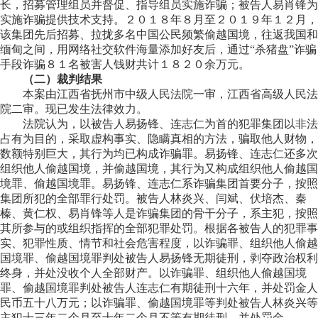
长，招募管理组员并督促、指导组员实施诈骗；被告人易肖锋为
实施诈骗提供技术支持。２０１８年８月至２０１９年１２月，
该集团先后招募、拉拢多名中国公民频繁偷越国境，往返我国和
缅甸之间，用网络社交软件海量添加好友后，通过“杀猪盘”诈骗
手段诈骗８１名被害人钱财共计１８２０余万元。
（二）裁判结果
本案由江西省抚州市中级人民法院一审，江西省高级人民法
院二审。现已发生法律效力。
法院认为，以被告人易扬锋、连志仁为首的犯罪集团以非法
占有为目的，采取虚构事实、隐瞒真相的方法，骗取他人财物，
数额特别巨大，其行为均已构成诈骗罪。易扬锋、连志仁还多次
组织他人偷越国境，并偷越国境，其行为又构成组织他人偷越国
境罪、偷越国境罪。易扬锋、连志仁系诈骗集团首要分子，按照
集团所犯的全部罪行处罚。被告人林炎兴、闫斌、伏培杰、秦
榛、黄仁权、易肖锋等人是诈骗集团的骨干分子，系主犯，按照
其所参与的或组织指挥的全部犯罪处罚。根据各被告人的犯罪事
实、犯罪性质、情节和社会危害程度，以诈骗罪、组织他人偷越
国境罪、偷越国境罪判处被告人易扬锋无期徒刑，剥夺政治权利
终身，并处没收个人全部财产。以诈骗罪、组织他人偷越国境
罪、偷越国境罪判处被告人连志仁有期徒刑十六年，并处罚金人
民币五十八万元；以诈骗罪、偷越国境罪等判处被告人林炎兴等
主犯十三年二个月至十年二个月不等有期徒刑，并处罚金。