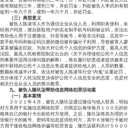
俊有期徒刑三年，缓刑三年，并处罚金；判处被告人李武剑有期
徒刑一年六个月，缓刑一年六个月，并处罚金。
（三）典型意义
被告人陈凌等人作为通信企业从业人员，利用职务便利，未
经用户同意，擅自获取用户的实名制手机号码和验证码，非法出
售给他人用于注册微信、抖音等账号，牟取非法利益，且其中一
套手机号码和验证码注册的微信被诈骗分子利用，导致被害人廖
某某被骗走巨款。为加大对公民个人信息的保护力度，最高人民
法院、最高人民检察院制定出台的《关于办理侵犯公民个人信息
刑事案件适用法律问题的解释》，将在履行职责或者提供服务过
程中获得的公民个人信息出售或者提供给他人的，入罪的数量、
数额标准减半计算。依法对被告人陈凌等行业“内鬼”从重处罚，
充分体现了人民法院坚决保护公民个人信息安全的态度，也是对
相关行业从业人员的警示教育。
九、被告人隆玖柒帮助信息网络犯罪活动案
（一）基本案情
２０２１年４月，被告人隆玖柒通过微信与他人联系，明知
对方系用于实施信息网络犯罪，仍商定以每张每月１００元的价
格将自己的银行卡出租给对方使用。之后，隆玖柒将其办理的９
张银行卡的账号、密码等信息提供给对方，其中６张银行卡被对
方用于接收电信网络诈骗等犯罪资金，隆玖柒获利共计５０００