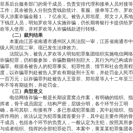
菲系后台服务部门的骨干成员，负责安排代理和接单人员对接等
工作；其余被告人分别负责钱款统计、客服、接单等工作。罗欢
等人涉案诈骗金额１．７亿余元。被告人郑坦星、郑文２人系地
下钱庄人员，明知罗欢等人实施诈骗，仍长期将银行卡提供给罗
欢等人使用，并对罗欢等人诈骗钱款进行转移。
（二）裁判结果
本案由江苏省南通市通州区人民法院一审，江苏省南通市中
级人民法院二审。现已发生法律效力。
法院认为，被告人罗欢等人明知犯罪集团组织实施电信网络
诈骗犯罪，仍积极参加，诈骗数额特别巨大，其行为均已构成诈
骗罪。根据各被告人的犯罪事实、犯罪性质、情节和社会危害程
度，以诈骗罪判处被告人罗欢有期徒刑十五年，并处罚金人民币
一百万元；以诈骗罪判处被告人王亚菲、郑坦星等人十二年至三
年不等有期徒刑，并处罚金。
（三）典型意义
电信网络诈骗一般是长期设置窝点作案，有明确的组织、指
挥者，骨干成员固定，结构严密，层级分明，各个环节分工明
确，各司其职，衔接有序，多已形成犯罪集团，其中起组织、指
挥作用的，依法认定为犯罪集团首要分子，其中起主要作用的骨
干成员，包括各个环节的负责人，一般认定为主犯，按照其所参
与或者组织、指挥的全部犯罪处罚。本案中，黄某某犯罪集团各