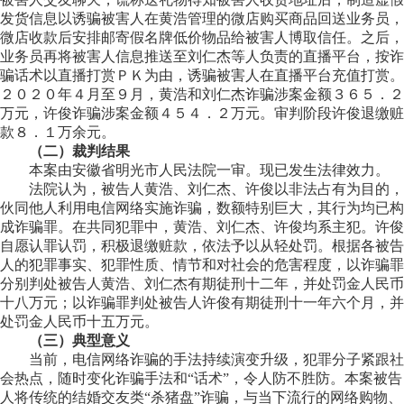
发货信息以诱骗被害人在黄浩管理的微店购买商品回送业务员，
微店收款后安排邮寄假名牌低价物品给被害人博取信任。之后，
业务员再将被害人信息推送至刘仁杰等人负责的直播平台，按诈
骗话术以直播打赏ＰＫ为由，诱骗被害人在直播平台充值打赏。
２０２０年４月至９月，黄浩和刘仁杰诈骗涉案金额３６５．２
万元，许俊诈骗涉案金额４５４．２万元。审判阶段许俊退缴赃
款８．１万余元。
（二）裁判结果
本案由安徽省明光市人民法院一审。现已发生法律效力。
法院认为，被告人黄浩、刘仁杰、许俊以非法占有为目的，
伙同他人利用电信网络实施诈骗，数额特别巨大，其行为均已构
成诈骗罪。在共同犯罪中，黄浩、刘仁杰、许俊均系主犯。许俊
自愿认罪认罚，积极退缴赃款，依法予以从轻处罚。根据各被告
人的犯罪事实、犯罪性质、情节和对社会的危害程度，以诈骗罪
分别判处被告人黄浩、刘仁杰有期徒刑十二年，并处罚金人民币
十八万元；以诈骗罪判处被告人许俊有期徒刑十一年六个月，并
处罚金人民币十五万元。
（三）典型意义
当前，电信网络诈骗的手法持续演变升级，犯罪分子紧跟社
会热点，随时变化诈骗手法和“话术”，令人防不胜防。本案被告
人将传统的结婚交友类“杀猪盘”诈骗，与当下流行的网络购物、