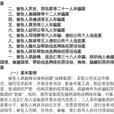
案
二、被告人罗欢、郑坦星等二十一人诈骗案
三、被告人施德善等十二人诈骗案
四、被告人吴健成等五人诈骗案
五、被告人黄浩等三人诈骗案
六、被告人赵明云等九人诈骗案
七、被告人邓强辉等六人诈骗、侵犯公民个人信息案
八、被告人陈凌等五人侵犯公民个人信息案
九、被告人隆玖柒帮助信息网络犯罪活动案
十、被告人薛双帮助信息网络犯罪活动案
一、被告人易扬锋、连志仁等三十八人诈骗、组织他人偷越
国境、偷越国境、帮助信息网络犯罪活动、掩饰、隐瞒犯罪所得
案
（一）基本案情
被告人易扬锋在缅甸创建“远峰集团”，采取公司化运作模
式，编写话术剧本，开展业务培训，配备作案工具，制定奖惩制
度，形成组织严密、结构完整的犯罪集团。易扬锋作为诈骗犯罪
集团的“老板”，组织、领导该集团实施跨国电信网络诈骗，纠集
被告人连志仁加入该集团并逐步成为负责人，二人系诈骗集团的
首要分子。被告人林炎兴担任主管，负责管理组长，进行业务培
训指导；被告人闫斌、伏培杰、秦榛、黄仁权等人担任代理或组