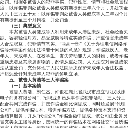
处罚。根据各被告人的犯罪事实、犯罪性质、情节和社会危害程
度，以诈骗罪判处被告人吴健成有期徒刑三年六个月，并处罚金
人民币三万五千元；以诈骗罪判处被告人吴健东等人二年四个月
有期徒刑至三个月拘役，并处罚金。
（三）典型意义
本案被告人吴健成等人利用未成年人涉世未深、社会经验欠
缺、容易轻信对方、易受威胁等特点实施诈骗，严重侵害未成年
人合法权益，犯罪情节恶劣。“两高一部”《关于办理电信网络诈
骗等刑事案件适用法律若干问题的意见》规定，诈骗残疾人、老
年人、未成年人、在校学生、丧失劳动能力人的财物，或者诈骗
重病患者及其亲属财物的，酌情从重处罚。人民法院对吴健成依
法从重处罚，充分体现了人民法院坚决保护未成年人合法权益，
严厉惩处针对未成年人犯罪的鲜明立场。
五、被告人黄浩等三人诈骗案
（一）基本案情
被告人黄浩、刘仁杰、许俊在湖北省武汉市成立“武汉以沫
电子商务有限公司”，招聘业务员从事诈骗犯罪活动。三人分工
配合共同完成诈骗，并按诈骗金额比例提成，同时还发展“代理
公司”，提供诈骗话术、培训诈骗方法、提供各种技术支持和资
金结算服务，并从“代理公司”诈骗金额中提成。该公司由业务员
冒充美女主播等身份，按照统一的诈骗话术在网络社交平台诱骗
被害人交友聊天，谎称送礼物得知被害人收货地址后，制造虚假