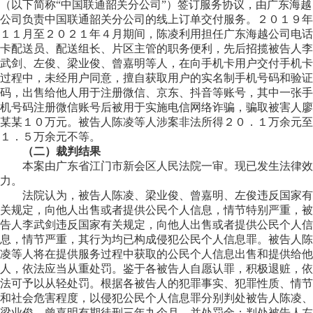
（以下简称“中国联通韶关分公司”）签订服务协议，由广东海越
公司负责中国联通韶关分公司的线上订单交付服务。２０１９年
１１月至２０２１年４月期间，陈凌利用担任广东海越公司电话
卡配送员、配送组长、片区主管的职务便利，先后招揽被告人李
武剑、左俊、梁业俊、曾嘉明等人，在向手机卡用户交付手机卡
过程中，未经用户同意，擅自获取用户的实名制手机号码和验证
码，出售给他人用于注册微信、京东、抖音等账号，其中一张手
机号码注册微信账号后被用于实施电信网络诈骗，骗取被害人廖
某某１０万元。被告人陈凌等人涉案非法所得２０．１万余元至
１．５万余元不等。
（二）裁判结果
本案由广东省江门市新会区人民法院一审。现已发生法律效
力。
法院认为，被告人陈凌、梁业俊、曾嘉明、左俊违反国家有
关规定，向他人出售或者提供公民个人信息，情节特别严重，被
告人李武剑违反国家有关规定，向他人出售或者提供公民个人信
息，情节严重，其行为均已构成侵犯公民个人信息罪。被告人陈
凌等人将在提供服务过程中获取的公民个人信息出售和提供给他
人，依法应当从重处罚。鉴于各被告人自愿认罪，积极退赃，依
法可予以从轻处罚。根据各被告人的犯罪事实、犯罪性质、情节
和社会危害程度，以侵犯公民个人信息罪分别判处被告人陈凌、
梁业俊、曾嘉明有期徒刑三年九个月，并处罚金；判处被告人左