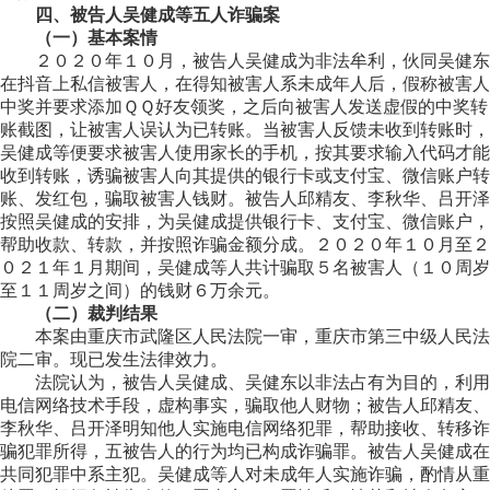
四、被告人吴健成等五人诈骗案
（一）基本案情
２０２０年１０月，被告人吴健成为非法牟利，伙同吴健东
在抖音上私信被害人，在得知被害人系未成年人后，假称被害人
中奖并要求添加ＱＱ好友领奖，之后向被害人发送虚假的中奖转
账截图，让被害人误认为已转账。当被害人反馈未收到转账时，
吴健成等便要求被害人使用家长的手机，按其要求输入代码才能
收到转账，诱骗被害人向其提供的银行卡或支付宝、微信账户转
账、发红包，骗取被害人钱财。被告人邱精友、李秋华、吕开泽
按照吴健成的安排，为吴健成提供银行卡、支付宝、微信账户，
帮助收款、转款，并按照诈骗金额分成。２０２０年１０月至２
０２１年１月期间，吴健成等人共计骗取５名被害人（１０周岁
至１１周岁之间）的钱财６万余元。
（二）裁判结果
本案由重庆市武隆区人民法院一审，重庆市第三中级人民法
院二审。现已发生法律效力。
法院认为，被告人吴健成、吴健东以非法占有为目的，利用
电信网络技术手段，虚构事实，骗取他人财物；被告人邱精友、
李秋华、吕开泽明知他人实施电信网络犯罪，帮助接收、转移诈
骗犯罪所得，五被告人的行为均已构成诈骗罪。被告人吴健成在
共同犯罪中系主犯。吴健成等人对未成年人实施诈骗，酌情从重