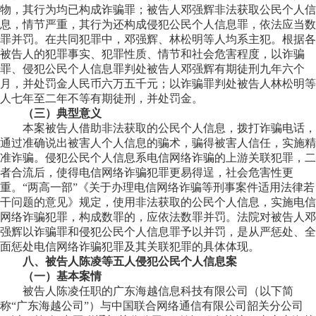
物，其行为均已构成诈骗罪；被告人邓强辉非法获取公民个人信
息，情节严重，其行为还构成侵犯公民个人信息罪，依法应当数
罪并罚。在共同犯罪中，邓强辉、林松明等人均系主犯。根据各
被告人的犯罪事实、犯罪性质、情节和社会危害程度，以诈骗
罪、侵犯公民个人信息罪判处被告人邓强辉有期徒刑九年六个
月，并处罚金人民币六万五千元；以诈骗罪判处被告人林松明等
人七年至二年不等有期徒刑，并处罚金。
（三）典型意义
本案被告人借助非法获取的公民个人信息，拨打诈骗电话，
通过准确说出被害人个人信息的骗术，骗得被害人信任，实施精
准诈骗。侵犯公民个人信息系电信网络诈骗的上游关联犯罪，二
者合流后，使得电信网络诈骗犯罪更易得逞，社会危害性更
重。“两高一部”《关于办理电信网络诈骗等刑事案件适用法律若
干问题的意见》规定，使用非法获取的公民个人信息，实施电信
网络诈骗犯罪，构成数罪的，应依法数罪并罚。法院对被告人邓
强辉以诈骗罪和侵犯公民个人信息罪予以并罚，是从严惩处、全
面惩处电信网络诈骗犯罪及其关联犯罪的具体体现。
八、被告人陈凌等五人侵犯公民个人信息案
（一）基本案情
被告人陈凌任职的广东海越信息科技有限公司（以下简
称“广东海越公司”）与中国联合网络通信有限公司韶关分公司