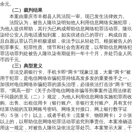
余元。
（二）裁判结果
本案由重庆市丰都县人民法院一审。现已发生法律效力。
法院认为，被告人隆玖柒明知他人利用信息网络实施犯罪，
为他人提供帮助，其行为已构成帮助信息网络犯罪活动罪。隆玖
柒经公安人员电话通知到案，如实供述自己的罪行，构成自首，
且自愿认罪认罚并积极退赃，依法予以从轻处罚。根据被告人的
犯罪事实、犯罪性质、情节和社会危害程度，以帮助信息网络犯
罪活动罪判处被告人隆玖柒有期徒刑一年十个月，并处罚金人民
币四千元。
（三）典型意义
非法交易银行卡、手机卡即“两卡”现象泛滥，大量“两卡”被
用于犯罪，是电信网络诈骗犯罪持续高发多发的重要推手之一。
加强对电信网络诈骗犯罪的源头治理，必须依法打击涉“两卡”犯
罪。“两高一部”《关于办理电信网络诈骗等刑事案件适用法律若
干问题的意见（二）》规定，为他人利用信息网络实施犯罪而收
购、出售、出租信用卡（银行账户、非银行支付账户、具有支付
结算功能的互联网账号密码、网络支付接口、网上银行数字证
书）５张（个）以上，或者手机卡（流量卡、物联网卡）２０张
以上的，以帮助信息网络犯罪活动罪追究刑事责任。本案准确适
用这一规定，对被告人隆玖柒依法定罪处罚。本案警示大家，千