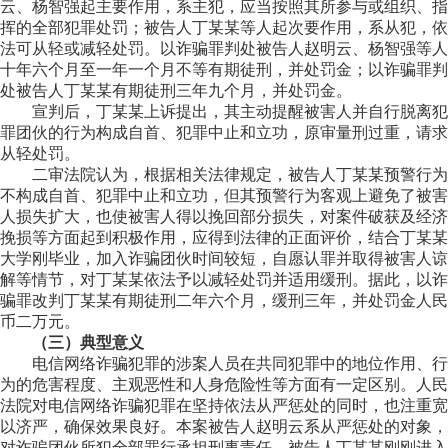
云、杨智强起主要作用，系主犯，应当按照其所参与或组织、指
挥的全部犯罪处罚；被告人丁某某等人起次要作用，系从犯，依
法可从轻或减轻处罚。以诈骗罪判处被告人赵明云、杨智强等人
十年六个月至一年一个月不等有期徒刑，并处罚金；以诈骗罪判
处被告人丁某某有期徒刑三年九个月，并处罚金。
宣判后，丁某某上诉提出，其主动提醒被害人并自行脱离犯
罪团伙的行为构成自首、犯罪中止和立功，原审量刑过重，请求
从轻处罚。
二审法院认为，根据相关法律规定，被告人丁某某预警行为
不构成自首、犯罪中止和立功，但其预警行为客观上避免了被害
人损失扩大，也使被害人得以挽回部分损失，对案件破获及经济
挽损等方面起到积极作用，应得到法律的正面评价，结合丁某某
大学刚毕业，加入诈骗团伙时间较短，自愿认罪并取得被害人谅
解等情节，对丁某某依法予以减轻处罚并适用缓刑。据此，以诈
骗罪改判丁某某有期徒刑二年六个月，缓刑三年，并处罚金人民
币二万元。
（三）典型意义
电信网络诈骗犯罪的涉案人员在共同犯罪中的地位作用、行
为的危害程度、主观恶性和人身危险性等方面有一定区别。人民
法院对电信网络诈骗犯罪在坚持依法从严惩处的同时，也注重宽
以济严，确保效果良好。本案被告人赵明云系从严惩处的对象，
对诈骗团伙所犯全部罪行承担刑事责任。被告人丁某某刚刚进入