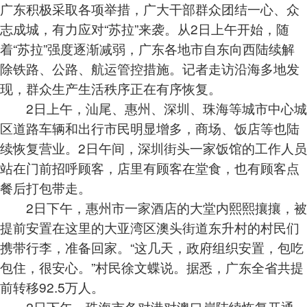
广东积极采取各项举措，广大干部群众团结一心、众
志成城，有力应对“苏拉”来袭。从2日上午开始，随
着“苏拉”强度逐渐减弱，广东各地市自东向西陆续解
除铁路、公路、航运管控措施。记者走访沿海多地发
现，群众生产生活秩序正在有序恢复。
2日上午，汕尾、惠州、深圳、珠海等城市中心城
区道路车辆和出行市民明显增多，商场、饭店等也陆
续恢复营业。2日午间，深圳街头一家饭馆的工作人员
站在门前招呼顾客，店里有顾客在堂食，也有顾客点
餐后打包带走。
2日下午，惠州市一家酒店的大堂内熙熙攘攘，被
提前安置在这里的大亚湾区澳头街道东升村的村民们
携带行李，准备回家。“这几天，政府组织安置，包吃
包住，很安心。”村民徐文蝶说。据悉，广东全省共提
前转移92.5万人。
2日下午，珠海市各对港对澳口岸陆续恢复开通，