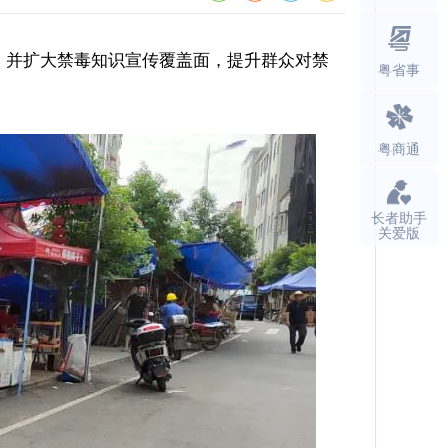
，并扩大禁毒知识宣传覆盖面，提升群众对禁
粤省事
粤商通
长者助手
关爱版