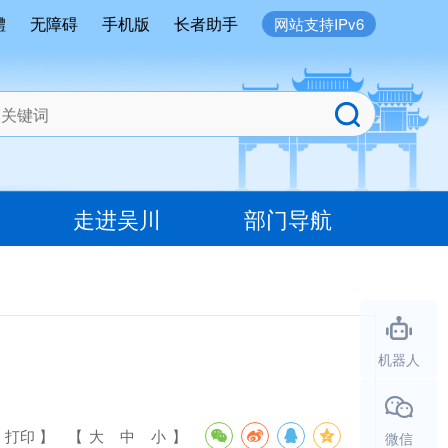
體
无障碍
手机版
长者助手
网站支持IPv6
走进吴川
部门导航
机器人
 打印 】
【
大
中
小
】
微信