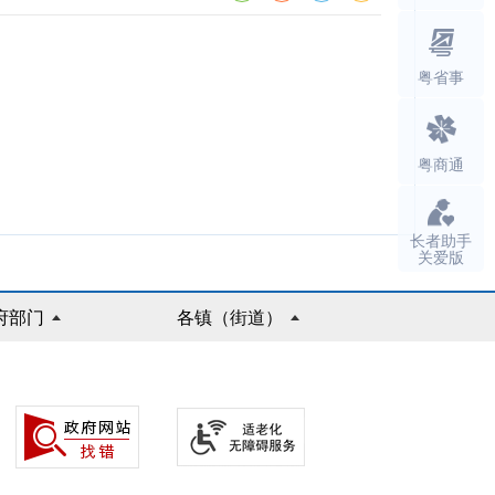
粤省事
粤商通
长者助手
关爱版
府部门
各镇（街道）