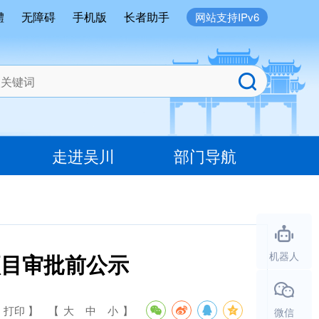
體
无障碍
手机版
长者助手
网站支持IPv6
走进吴川
部门导航
项目审批前公示
机器人
 打印 】
【
大
中
小
】
微信