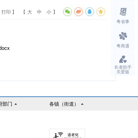
 打印 】
【
大
中
小
】
粤省事
粤商通
ocx
长者助手
关爱版
府部门
各镇（街道）