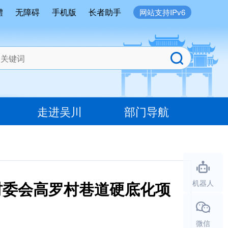
體
无障碍
手机版
长者助手
网站支持IPv6
走进吴川
部门导航
村委会高罗村巷道硬底化项
机器人
微信