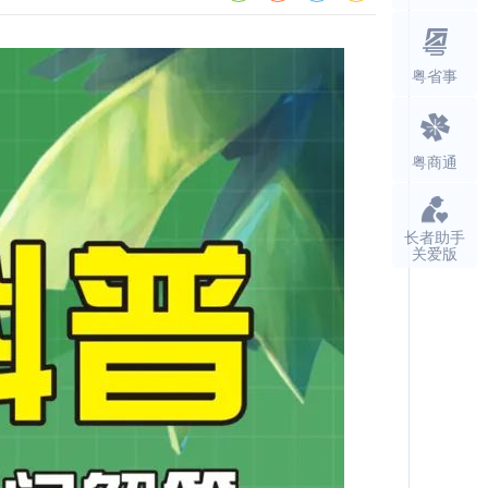
粤省事
粤商通
长者助手
关爱版