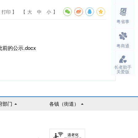
 打印 】
【
大
中
小
】
粤省事
粤商通
的公示.docx
长者助手
关爱版
府部门
各镇（街道）