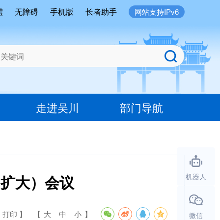
體
无障碍
手机版
长者助手
网站支持IPv6
走进吴川
部门导航
（扩大）会议
机器人
 打印 】
【
大
中
小
】
微信