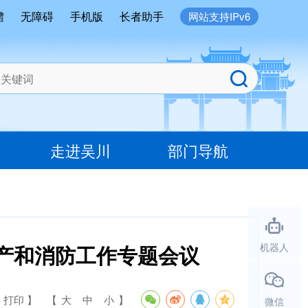
體
无障碍
手机版
长者助手
网站支持IPv6
走进吴川
部门导航
生产和消防工作专题会议
机器人
 打印 】
【
大
中
小
】
微信