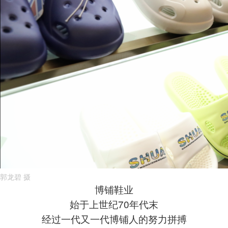
郭龙碧 摄
博铺鞋业
始于上世纪70年代末
经过一代又一代博铺人的努力拼搏