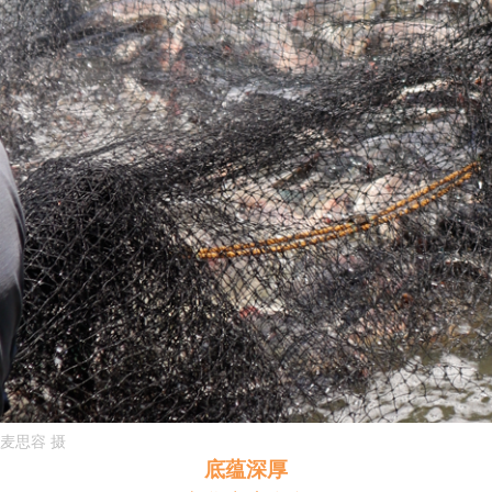
麦思容 摄
底蕴深厚