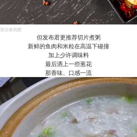
受访者供图
但发布君更推荐切片煮粥
新鲜的鱼肉和米粒在高温下碰撞
加上少许调味料
最后洒上一些葱花
那香味、口感一流