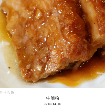
陈玮琪 摄
牛腩粉
香味扑鼻