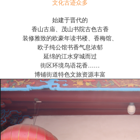
文化古迹众多
始建于晋代的
香山古庙、茂山书院古色古香
装修雅致的欧豪年读书楼、香梅馆、
欧子纯公馆书香气息浓郁
延绵的江水穿城而过
街区环境鸟语花香……
博铺街道特色文旅资源丰富