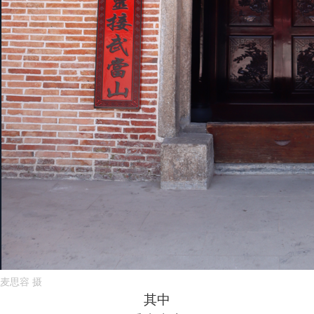
麦思容 摄
其中