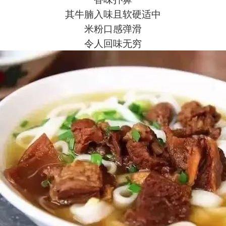
其牛腩入味且软硬适中
米粉口感弹滑
令人回味无穷