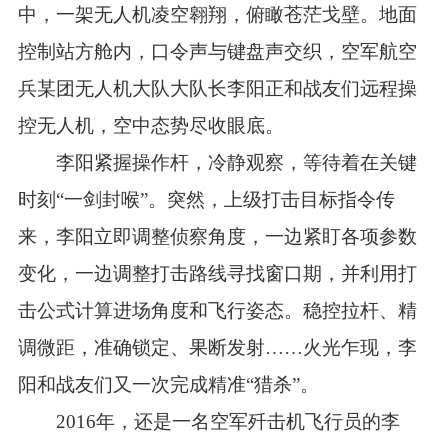
中，一架无人机凌空翱翔，俯瞰苍茫戈壁。地面
控制站方舱内，口令声与键盘声交织，空军航空
兵某团无人机大队大队长李阳正和战友们远程操
控无人机，空中态势尽收眼底。
李阳紧握操作杆，冷静观察，等待着在关键
时刻“一剑封喉”。突然，上级打击目标指令传
来，李阳立即调整侦察角度，一边紧盯各项参数
变化，一边调整打击路线寻找窗口期，并利用打
击公式计算进场角度和飞行姿态。稳控拉杆、精
调微距，准确锁定、果断发射……火光乍现，李
阳和战友们又一次完成精准“猎杀”。
2016年，还是一名空军歼击机飞行员的李