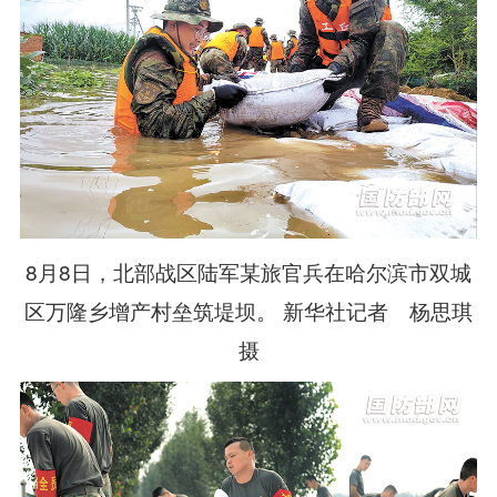
8月8日，北部战区陆军某旅官兵在哈尔滨市双城
区万隆乡增产村垒筑堤坝。 新华社记者 杨思琪
摄