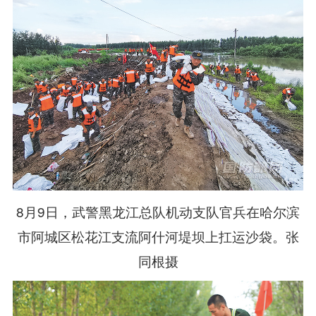
8月9日，武警黑龙江总队机动支队官兵在哈尔滨
市阿城区松花江支流阿什河堤坝上扛运沙袋。张
同根摄