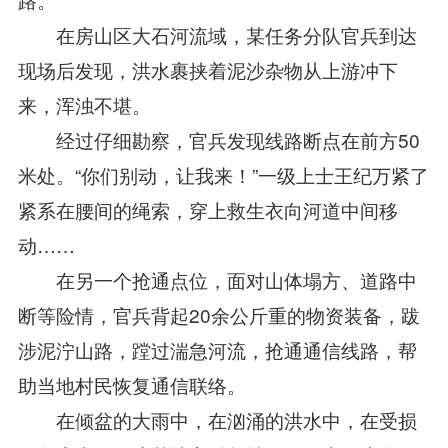
在房山区大石河流域，某任务分队官兵到达
现场后发现，洪水裹挟着泥沙杂物从上游冲下
来，浑浊不堪。
经过仔细勘察，官兵发现线路断点在前方50
米处。“你们别动，让我来！”一级上士王纪万紧了
紧系在腰间的绳索，穿上救生衣向河道中间移
动……
在另一个抢通点位，面对山体塌方、道路中
断等险情，官兵背起20余公斤重的物资装备，跋
涉泥泞山路，蹚过湍急河流，抢通通信线路，帮
助当地村民恢复通信联络。
在倾盆的大雨中，在汹涌的洪水中，在受损