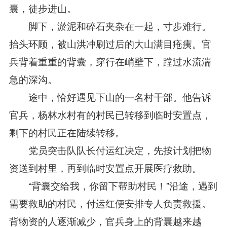
囊，徒步进山。
脚下，淤泥和碎石夹杂在一起，寸步难行。
抬头环顾，被山洪冲刷过后的大山满目疮痍。官
兵背着重重的背囊，穿行在峭壁下，蹚过水流湍
急的深沟。
途中，恰好遇见下山的一名村干部。他告诉
官兵，杨林水村有的村民已转移到临时安置点，
剩下的村民正在陆续转移。
党员突击队队长付运红决定，先按计划把物
资送到村里，再到临时安置点开展医疗救助。
“背囊交给我，你留下帮助村民！”沿途，遇到
需要救助的村民，付运红便安排专人负责救援。
背物资的人逐渐减少，官兵身上的背囊越来越