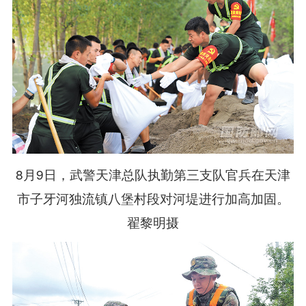
8月9日，武警天津总队执勤第三支队官兵在天津
市子牙河独流镇八堡村段对河堤进行加高加固。
翟黎明摄