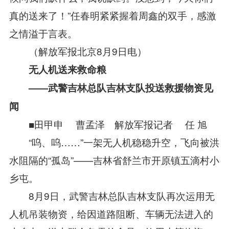
真的送来了！”任春明紧紧握着周鑫的双手，感激
之情溢于言表。
（解放军报北京8月9日电）
无人机送来救命粮
——武警吉林总队吉林支队投送救援物资见
闻
■田甲申 曹孟泽 解放军报记者 任 旭
“呜、呜……”一架无人机稳稳升空，飞向被洪
水阻隔的“孤岛”——吉林省舒兰市开原镇五滴村小
乡屯。
8月9日，武警吉林总队吉林支队再次运用无
人机吊装物资，给因道路阻断、车辆无法进入的