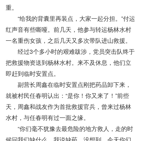
重。
“给我的背囊里再装点，大家一起分担。”付运
红声音有些嘶哑。前几天，他参与转运杨林水村
一名重伤女孩，之后几天又多次带队进山救援。
经过3个多小时的艰难跋涉，党员突击队终于
把救援物资送到杨林水村。来不及休息，他们立
即赶到临时安置点。
副营长周鑫在临时安置点刚把药品卸下来，
就被村民任春明认出：“是你！你又来了！”前些
天，周鑫和战友作为首批救援官兵，曾来过杨林
水村，与任春明有过一面之缘。
“你们毫不犹豫去最危险的地方救人，走的时
候问我们缺什么，我说缺药。没想到，今天你们