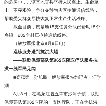
的危房中……该基地官兵坚持人民至上、生命至
上，不畏艰险、争分夺秒为灾区抢通通信线路，
帮助受灾群众尽快恢复正常生产生活秩序。
截至目前，该基地15支任务分队已帮助15个
乡镇、232个村庄抢通通信线路。
（解放军报北京8月9日电）
巡诊服务送到抗洪大堤
——联勤保障部队第962医院医疗队服务抗
洪一线军民见闻
■梁冠第 孙旭鹏 解放军报特约记者 汪学
潮
8月8日，在黑龙江省五常市沙河子镇，联勤
保障部队第962医院的一支医疗队，正在为抗洪