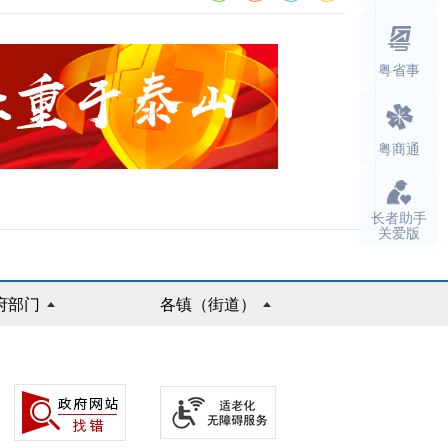
粤省事
粤商通
长者助手
关爱版
府部门
各镇（街道）