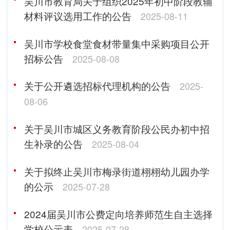
吴川市教育局关于组织2025年初中阶段教辅
材料评议选用工作的公告
2025-08-11
吴川市学校食堂食材带量集中采购项目公开
招标公告
2025-08-08
关于公开遴选招标代理机构的公告
2025-
08-06
关于吴川市城区义务教育阶段公民办初中招
生补录的公告
2025-08-04
关于拟终止吴川市梅录街道栩栩幼儿园办学
的公示
2025-07-28
2024届吴川市公费定向培养师范生自主选择
学校公示表
2025-07-28