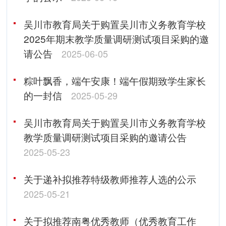
吴川市教育局关于购置吴川市义务教育学校
2025年期末教学质量调研测试项目采购的邀
请公告
2025-06-05
粽叶飘香，端午安康！端午假期致学生家长
的一封信
2025-05-29
吴川市教育局关于购置吴川市义务教育学校
教学质量调研测试项目采购的邀请公告
2025-05-23
关于递补拟推荐特级教师推荐人选的公示
2025-05-21
关于拟推荐南粤优秀教师（优秀教育工作