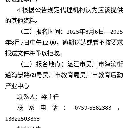
4
.
根据公告规定代理机构认为应该提供
的其他资料。
（
二
）
报名时间：
202
5
年
8
月
6
日
—
202
5
年
8
月
7
日
中午
12:00
，逾期送达或者不按要求
报送文件将予以拒收。
（
三
）
报名地点：
湛江市吴川市海滨街
道海景路
69
号吴川市教育局吴川市教育后勤
产业中心
联系人：
梁主任
联系电话：
0759-5582383
，
13822503868