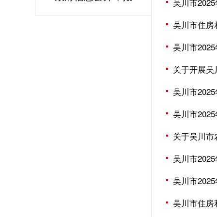
吴川市202
吴川市住房
吴川市20
关于开展吴
吴川市202
吴川市202
关于吴川市
吴川市202
吴川市202
吴川市住房