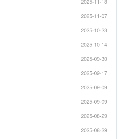
2025-11-18
2025-11-07
2025-10-23
2025-10-14
2025-09-30
2025-09-17
2025-09-09
2025-09-09
2025-08-29
2025-08-29