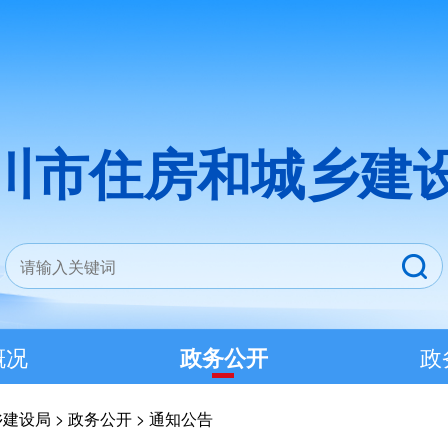
川市住房和城乡建
概况
政务公开
政
乡建设局
>
政务公开
>
通知公告