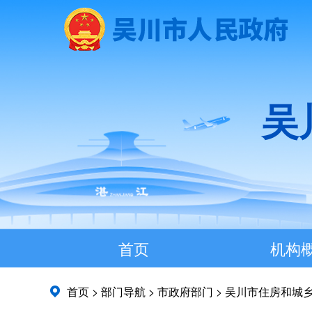
吴
首页
机构
首页
>
部门导航
>
市政府部门
>
吴川市住房和城