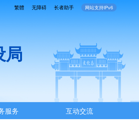
繁體
无障碍
长者助手
网站支持IPv6
设局
务服务
互动交流