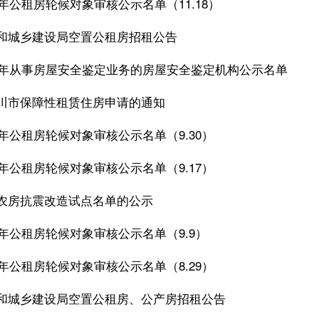
5年公租房轮候对象审核公示名单（11.18）
和城乡建设局空置公租房招租公告
25年从事房屋安全鉴定业务的房屋安全鉴定机构公示名单
川市保障性租赁住房申请的通知
5年公租房轮候对象审核公示名单（9.30）
5年公租房轮候对象审核公示名单（9.17）
农房抗震改造试点名单的公示
5年公租房轮候对象审核公示名单（9.9）
5年公租房轮候对象审核公示名单（8.29）
和城乡建设局空置公租房、公产房招租公告