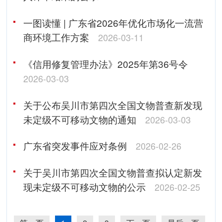
一图读懂 | 广东省2026年优化市场化一流营
商环境工作方案
2026-03-11
《信用修复管理办法》2025年第36号令
2026-03-03
关于公布吴川市第四次全国文物普查新发现
未定级不可移动文物的通知
2026-03-03
广东省突发事件应对条例
2026-02-26
关于吴川市第四次全国文物普查拟认定新发
现未定级不可移动文物的公示
2026-02-25