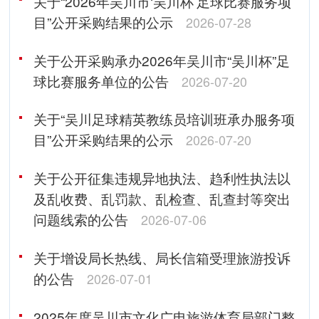
关于“2026年吴川市‘吴川杯’足球比赛服务项
目”公开采购结果的公示
2026-07-28
关于公开采购承办2026年吴川市“吴川杯”足
球比赛服务单位的公告
2026-07-20
关于“吴川足球精英教练员培训班承办服务项
目”公开采购结果的公示
2026-07-20
关于公开征集违规异地执法、趋利性执法以
及乱收费、乱罚款、乱检查、乱查封等突出
问题线索的公告
2026-07-06
关于增设局长热线、局长信箱受理旅游投诉
的公告
2026-07-01
2025年度吴川市文化广电旅游体育局部门整