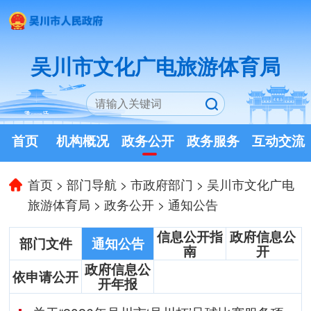
吴川市文化广电旅游体育局
首页
机构概况
政务公开
政务服务
互动交流
首页
>
部门导航
>
市政府部门
>
吴川市文化广电
旅游体育局
>
政务公开
>
通知公告
信息公开指
政府信息公
部门文件
通知公告
南
开
政府信息公
依申请公开
开年报