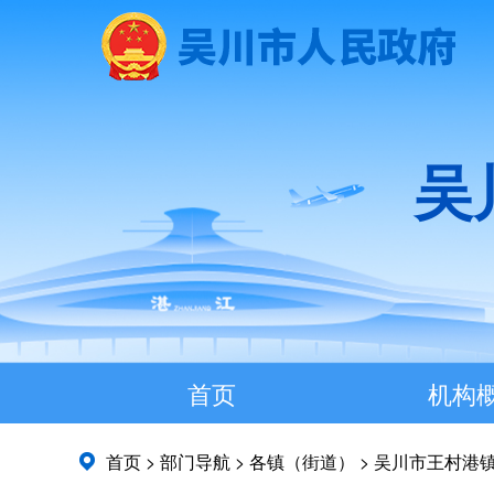
吴
首页
机构
首页
>
部门导航
>
各镇（街道）
>
吴川市王村港