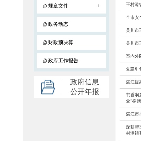
王村港
+
规章文件
全市安
政务动态
吴川市
财政预决算
吴川市
室内外
政府工作报告
党建引
政府信息
湛江提
公开年报
书香润
盒”捐
湛江市
深耕帮
村港镇