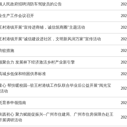
镇人民政府招聘消防车驾驶员的公告
202
全生产工作会议召开
202
王村港镇开展“宣传进商铺，诚信筑商圈”主题活动
202
王村港镇开展“诚信建设进社区，文明新风润万家”宣传活动
202
防蚊措施
202
领聚合力 发展林下经济激活乡村产业新引擎
202
高城乡低保和特困供养标准
202
童心 帮扶暖校园--驻王村港镇工作队联合毕业后公益开展“阅光宝
202
赠活动
托育券申领指南
202
扶践初心 聚力赋能促振兴--广州市住建局、广州市住房保障办赴王
202
开展调研活动