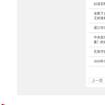
以读启
送教下
王村港
湛江市
中央宣
案》的
艺风守
2026
上一页