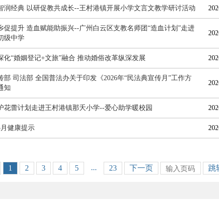
智润经典 以研促教共成长--王村港镇开展小学文言文教学研讨活动
202
乡促提升 造血赋能助振兴--广州白云区支教名师团“造血计划”走进
202
初级中学
深化“婚姻登记+文旅”融合 推动婚俗改革纵深发展
202
传部 司法部 全国普法办关于印发《2026年“民法典宣传月”工作方
202
通知
护花蕾计划走进王村港镇那夭小学--爱心助学暖校园
202
年5月健康提示
202
...
1
2
3
4
5
23
下一页
跳