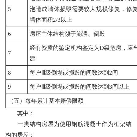
5
泡造成墙体损毁需要较大规模修复，修
墙体面积2/3以上
6
房屋主体结构濒于崩溃、倒毁
经有资质的鉴定机构鉴定为D级危房，应
7
建
8
每户Ⅲ级倒塌或损毁的间数达到2间
9
每户Ⅲ级倒塌或损毁的间数达到3间以上
（五）每年累计基本赔偿限额
其中：
一类结构房屋为使用钢筋混凝土作为框架结
构的房屋；