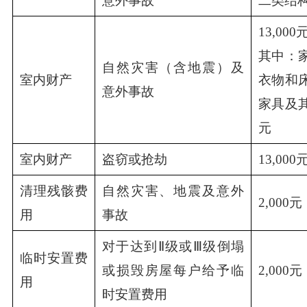
意外事故
二类结构
13,000
其中：家
自然灾害（含地震）及
室内财产
衣物和床
意外事故
家具及其
元
室内财产
盗窃或抢劫
13,000
清理残骸费
自然灾害、地震及意外
2,000元
用
事故
对于达到Ⅱ级或Ⅲ级倒塌
临时安置费
或损毁房屋每户给予临
2,000元
用
时安置费用