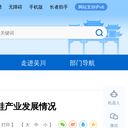
體
无障碍
手机版
长者助手
网站支持IPv6
走进吴川
部门导航
鞋产业发展情况
机器人
 打印 】
【
大
中
小
】
微信