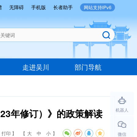
體
无障碍
手机版
长者助手
网站支持IPv6
走进吴川
部门导航
23年修订）》的政策解读
机器人
 打印 】
【
大
中
小
】
微信