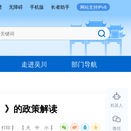
體
无障碍
手机版
长者助手
网站支持IPv6
走进吴川
部门导航
）》的政策解读
机器人
 打印 】
【
大
中
小
】
微信