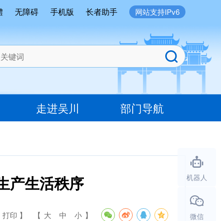
體
无障碍
手机版
长者助手
网站支持IPv6
走进吴川
部门导航
生产生活秩序
机器人
 打印 】
【
大
中
小
】
微信