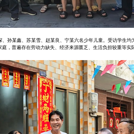
、孙某鑫、苏某雪、赵某良、宁某六名少年儿童。受访学生均为
家庭，普遍存在劳动力缺失、经济来源匮乏、生活负担较重等实