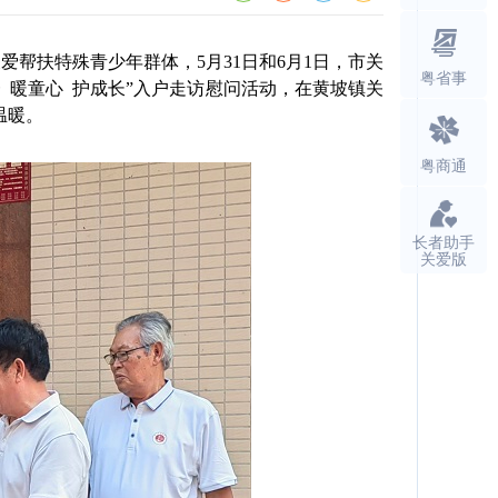
帮扶特殊青少年群体，5月31日和6月1日，市关
粤省事
 暖童心 护成长”入户走访慰问活动，在黄坡镇关
温暖。
粤商通
长者助手
关爱版