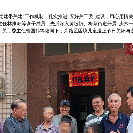
建带关建”工作机制，扎实推进“五好关工委”建设，用心用情关爱
任林康寿等班子成员，先后深入黄坡镇、梅菉街道开展“庆六一
、关工委主任曾国伟等陪同下，为辖区困境儿童送上节日关怀与