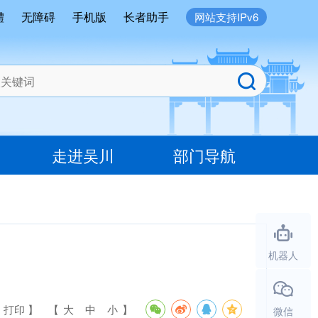
體
无障碍
手机版
长者助手
网站支持IPv6
走进吴川
部门导航
机器人
 打印 】
【
大
中
小
】
微信