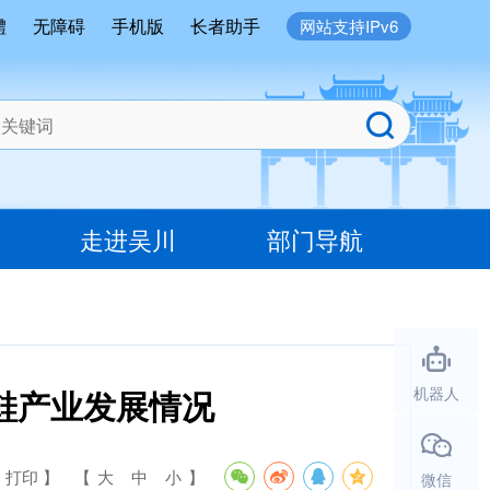
體
无障碍
手机版
长者助手
网站支持IPv6
走进吴川
部门导航
鞋产业发展情况
机器人
 打印 】
【
大
中
小
】
微信