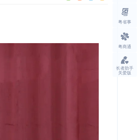
粤省事
粤商通
长者助手
关爱版