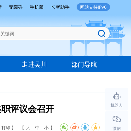
體
无障碍
手机版
长者助手
网站支持IPv6
走进吴川
部门导航
述职评议会召开
机器人
 打印 】
【
大
中
小
】
微信