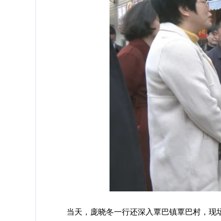
当天，庞晓冬一行还深入覃巴镇覃巴村，现场督