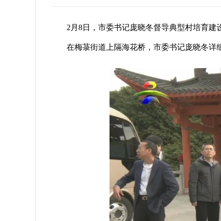
2月8日，市委书记庞晓冬督导典型村培育建设
在梅菉街道上隔海花桥，市委书记庞晓冬详细