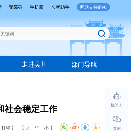
體
无障碍
手机版
长者助手
网站支持IPv6
走进吴川
部门导航
和社会稳定工作
机器人
 打印 】
【
大
中
小
】
微信