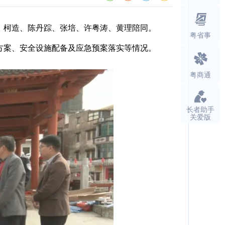
、柯造、陈丹踪、张培、许粤涛、黄理陪同。
粤省事
案、安全设施配备及应急预案落实等情况。
粤商通
长者助手
关爱版