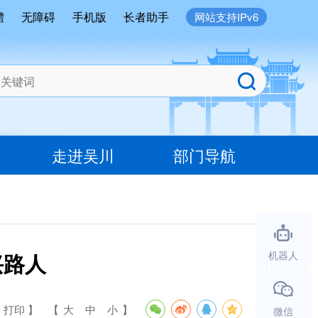
體
无障碍
手机版
长者助手
网站支持IPv6
走进吴川
部门导航
兴路人
机器人
 打印 】
【
大
中
小
】
微信