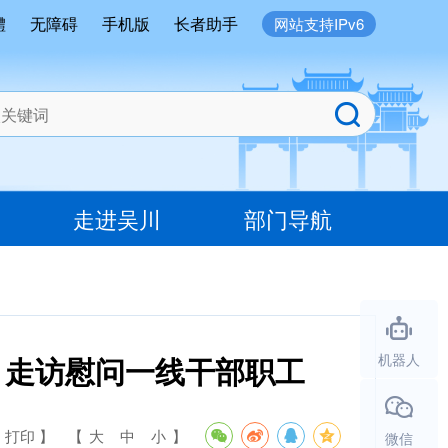
體
无障碍
手机版
长者助手
网站支持IPv6
走进吴川
部门导航
 走访慰问一线干部职工
机器人
 打印 】
【
大
中
小
】
微信